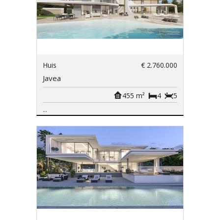
Huis
€ 2.760.000
Javea
455 m²
4
5
...