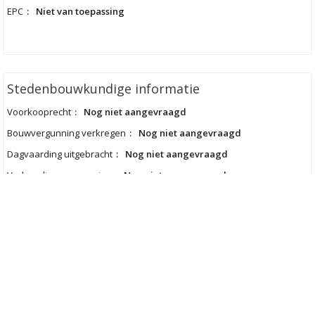
EPC
:
Niet van toepassing
Stedenbouwkundige informatie
Voorkooprecht
:
Nog niet aangevraagd
Bouwvergunning verkregen
:
Nog niet aangevraagd
Dagvaarding uitgebracht
:
Nog niet aangevraagd
Verkavelingsvergunning
:
Nog niet aangevraagd
Bestemming
:
Nog niet aangevraagd
Erfgoed
:
Nee
Comfort
Verwarming
:
Niet meegedeeld
Type dak
:
Niet meegedeeld