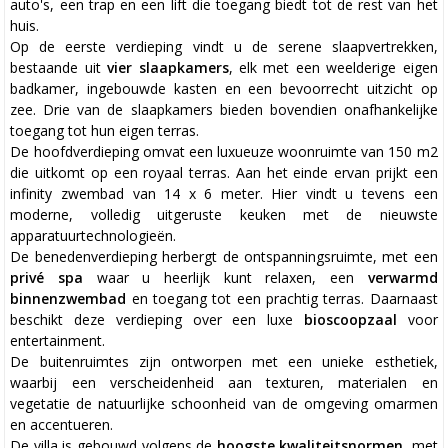
auto's, een trap en een lift die toegang biedt tot de rest van het
huis.
Op de eerste verdieping vindt u de serene slaapvertrekken,
bestaande uit
vier slaapkamers
, elk met een weelderige eigen
badkamer, ingebouwde kasten en een bevoorrecht uitzicht op
zee. Drie van de slaapkamers bieden bovendien onafhankelijke
toegang tot hun eigen terras.
De hoofdverdieping omvat een luxueuze woonruimte van 150 m2
die uitkomt op een royaal terras. Aan het einde ervan prijkt een
infinity zwembad van 14 x 6 meter. Hier vindt u tevens een
moderne, volledig uitgeruste keuken met de nieuwste
apparatuurtechnologieën.
De benedenverdieping herbergt de ontspanningsruimte, met een
privé spa
waar u heerlijk kunt relaxen, een
verwarmd
binnenzwembad
en toegang tot een prachtig terras. Daarnaast
beschikt deze verdieping over een luxe
bioscoopzaal
voor
entertainment.
De buitenruimtes zijn ontworpen met een unieke esthetiek,
waarbij een verscheidenheid aan texturen, materialen en
vegetatie de natuurlijke schoonheid van de omgeving omarmen
en accentueren.
De villa is gebouwd volgens de
hoogste kwaliteitsnormen
, met