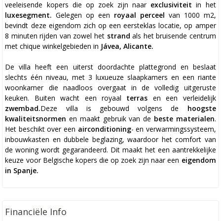
veeleisende kopers die op zoek zijn naar
exclusiviteit
in het
luxesegment.
Gelegen op een
royaal perceel
van 1000 m2,
bevindt deze eigendom zich op een eersteklas locatie, op amper
8 minuten rijden van zowel het
strand
als het bruisende centrum
met chique winkelgebieden in
Jávea, Alicante.
De villa heeft een uiterst doordachte plattegrond en beslaat
slechts één niveau, met 3 luxueuze slaapkamers en een riante
woonkamer die naadloos overgaat in de volledig uitgeruste
keuken. Buiten wacht een royaal
terras
en een verleidelijk
zwembad.
Deze villa is gebouwd volgens de
hoogste
kwaliteitsnormen
en maakt gebruik van de
beste materialen
.
Het beschikt over een
airconditioning
- en verwarmingssysteem,
inbouwkasten en dubbele beglazing, waardoor het comfort van
de woning wordt gegarandeerd. Dit maakt het een aantrekkelijke
keuze voor Belgische kopers die op zoek zijn naar een
eigendom
in Spanje.
Financiële Info