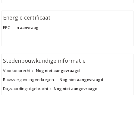
Energie certificaat
EPC
:
In aanvraag
Stedenbouwkundige informatie
Voorkooprecht
:
Nog niet aangevraagd
Bouwvergunning verkregen
:
Nog niet aangevraagd
Dagvaarding uitgebracht
:
Nog niet aangevraagd
Verkavelingsvergunning
:
Nog niet aangevraagd
Bestemming
:
Nog niet aangevraagd
Erfgoed
:
Nee