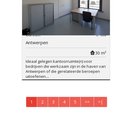
Burelen
€ 450
Antwerpen
30 m²
Ideaal gelegen kantoorruimte(n) voor
bedrijven die werkzaam zijn in de haven van
Antwerpen of die gerelateerde beroepen
uitoefenen....
1
2
3
4
5
>>
>|