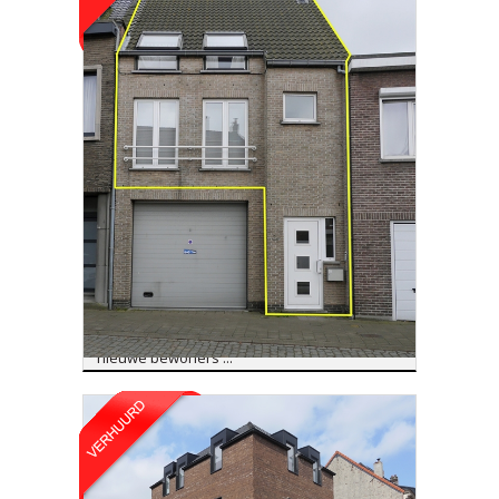
Duplex/Penthouse
Verhuurd
EKEREN
99 m²
2
1
Welkom in dit aangename duplex
appartement op een strategische locatie
nabij het centrum van Ekeren. Dit
appartement in Ekeren is klaar om zijn
nieuwe bewoners ...