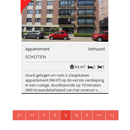
Appartement
Verhuurd
SCHOTEN
94 m²
2
1
Goed gelegen en ruim 2-slaapkamer
appartement (94 m²) op de eerste verdieping
in een rustige, doodlopende op 10 minuten
(900 m) wandelafstand van het centrum v...
|<
<<
1
2
3
4
5
>>
>|