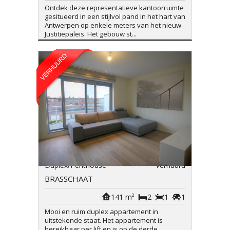
Ontdek deze representatieve kantoorruimte
gesitueerd in een stijlvol pand in het hart van
Antwerpen op enkele meters van het nieuw
Justitiepaleis. Het gebouw st...
Duplex/Penthouse
Verhuurd
BRASSCHAAT
141 m²
2
1
1
Mooi en ruim duplex appartement in
uitstekende staat. Het appartement is
bereikbaar per lift en is op de derde