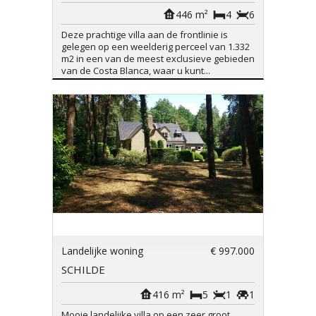
446 m²
4
6
Deze prachtige villa aan de frontlinie is
gelegen op een weelderig perceel van 1.332
m2 in een van de meest exclusieve gebieden
van de Costa Blanca, waar u kunt...
Landelijke woning
€ 997.000
SCHILDE
416 m²
5
1
1
Mooie landelijke villa op een zeer groot