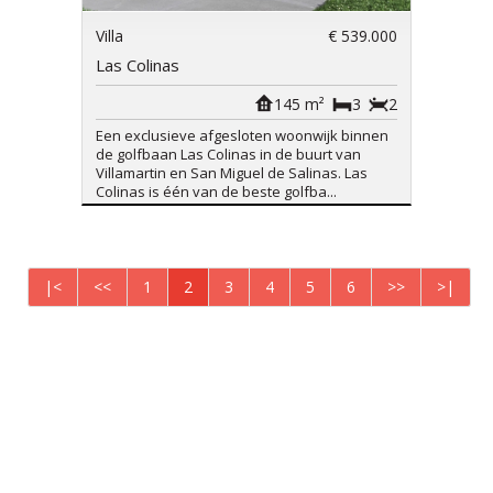
Villa
€ 539.000
Las Colinas
145 m²
3
2
Een exclusieve afgesloten woonwijk binnen
de golfbaan Las Colinas in de buurt van
Villamartin en San Miguel de Salinas. Las
Colinas is één van de beste golfba...
|<
<<
1
2
3
4
5
6
>>
>|