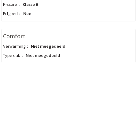
P-score
:
Klasse B
Erfgoed
:
Nee
Comfort
Verwarming
:
Niet meegedeeld
Type dak
:
Niet meegedeeld
Keuken
:
Niet meegedeeld
Lasten
Meer informatie aanvragen
Bezoek aanvragen